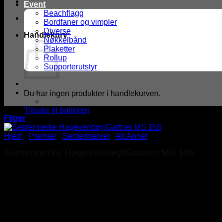
Event
Beachflagg
Bordfaner og vimpler
Diverse
Handlekurv
Nøkkelbånd
Plaketter
Rollup
Supporterutstyr
Du har ingen produkter i handlekurven.
Tilbake til butikken
Filtrer
Hjem
/
Premier
/
Sentermerker
/
Alt Annet
Sentermerke Hageverktøy/Gartner MS 156
kr
2,00
Sentermerke med hage/gartnerverktøy som motiv Merket måler ⌀
Sentermerker kan monteres på de fleste av våre premieprodukt
Du får automatisk 100% rabatt på våre sentermerker når du ha