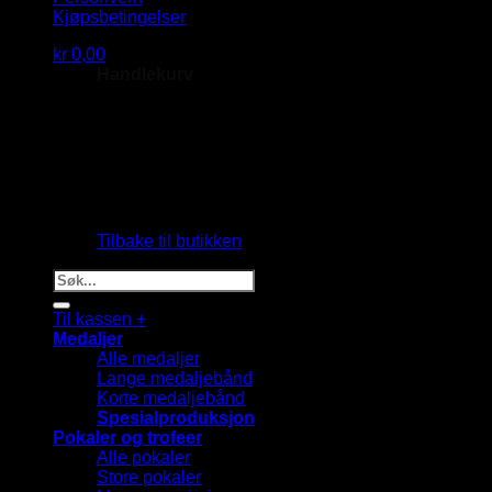
Kjøpsbetingelser
kr
0,00
Handlekurv
Du har ingen produkter i handlekurven.
Tilbake til butikken
Søk
etter:
Til kassen
+
Medaljer
Alle medaljer
Lange medaljebånd
Korte medaljebånd
Spesialproduksjon
Pokaler og trofeer
Alle pokaler
Store pokaler