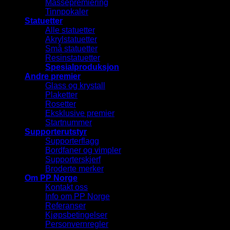
Massepremiering
Tinnpokaler
Statuetter
Alle statuetter
Akrylstatuetter
Små statuetter
Resinstatuetter
Spesialproduksjon
Andre premier
Glass og krystall
Plaketter
Rosetter
Eksklusive premier
Startnummer
Supporterutstyr
Supporterflagg
Bordfaner og vimpler
Supporterskjerf
Broderte merker
Om PP Norge
Kontakt oss
Info om PP Norge
Referanser
Kjøpsbetingelser
Personvernregler