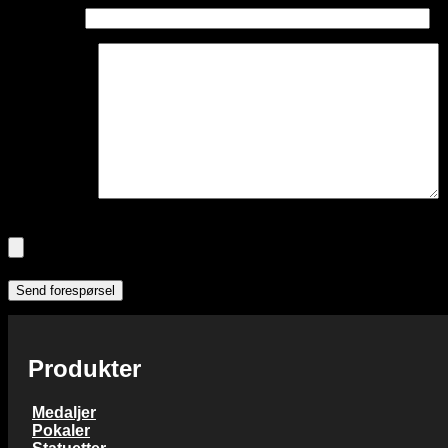
Din e-post:
Din melding:
Du kan legge ved filer hvis du vil: (Frivillig)
Tillatte filtyper: pdf, gif, png, jpg, jpeg, psd, ai, eps, cdr, zip, rar, 7
Produkter
Medaljer
Pokaler