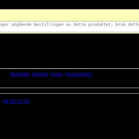
kord:
Blomster
,
Gartner
,
Hage
,
Hagearbeid
6
på
46 80 22 09
(8-16 Man-Fre)