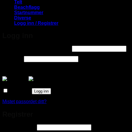
Telt
Beachflagg
Startnummer
Diverse
Logg inn / Registrer
Logg inn
Påkrevd
Brukernavn eller e-postadresse
*
Påkrevd
Passord
*
Logg inn med
Husk meg
Logg inn
Mistet passordet ditt?
Registrer
Påkrevd
E-postadresse
*