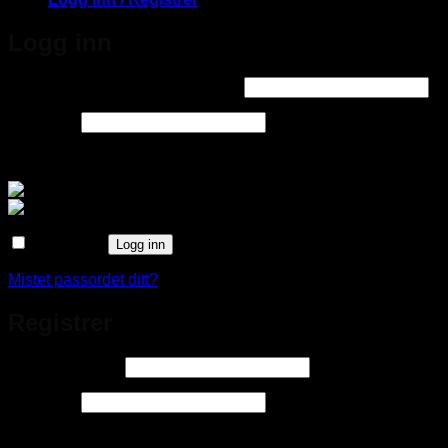
Logg inn
Påkrevd
Brukernavn eller e-postadresse
*
Påkrevd
Passord
*
Logg inn med
Husk meg
Logg inn
Mistet passordet ditt?
Registrer
Påkrevd
E-postadresse
*
Påkrevd
Passord
*
Logg inn med