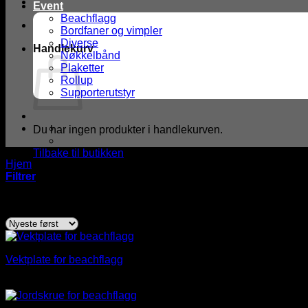
Event
Beachflagg
Bordfaner og vimpler
Diverse
Handlekurv
Nøkkelbånd
Plaketter
Rollup
Supporterutstyr
Du har ingen produkter i handlekurven.
Tilbake til butikken
Hjem
/
Produkter med stikkord “Stabil Støtte”
Filtrer
Sortert
Viser alle 4 resultater
etter
nyeste
Vektplate for beachflagg
kr
564,00