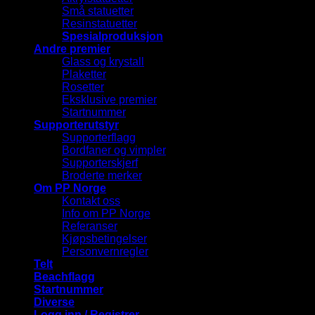
Små statuetter
Resinstatuetter
Spesialproduksjon
Andre premier
Glass og krystall
Plaketter
Rosetter
Eksklusive premier
Startnummer
Supporterutstyr
Supporterflagg
Bordfaner og vimpler
Supporterskjerf
Broderte merker
Om PP Norge
Kontakt oss
Info om PP Norge
Referanser
Kjøpsbetingelser
Personvernregler
Telt
Beachflagg
Startnummer
Diverse
Logg inn / Registrer