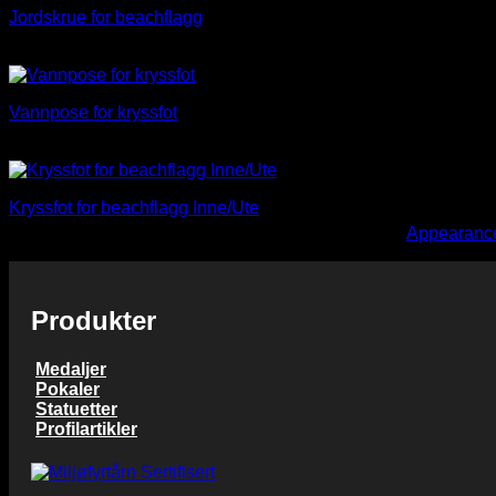
Jordskrue for beachflagg
kr
316,00
Vannpose for kryssfot
kr
135,00
Kryssfot for beachflagg Inne/Ute
You need to assign Widgets to
"Shop Sidebar"
in
Appearance
kr
316,00
Produkter
Medaljer
Pokaler
Statuetter
Profilartikler