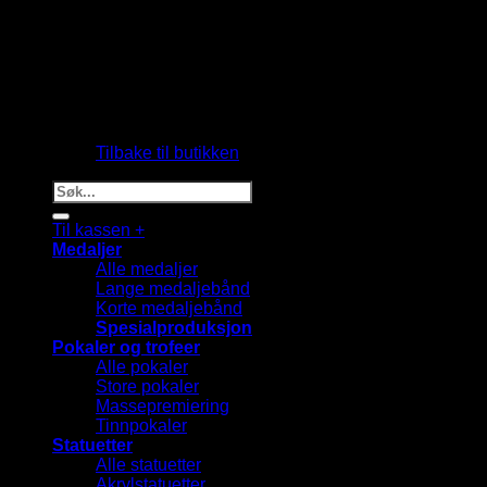
Du har ingen produkter i handlekurven.
Tilbake til butikken
Søk
etter:
Til kassen
+
Medaljer
Alle medaljer
Lange medaljebånd
Korte medaljebånd
Spesialproduksjon
Pokaler og trofeer
Alle pokaler
Store pokaler
Massepremiering
Tinnpokaler
Statuetter
Alle statuetter
Akrylstatuetter