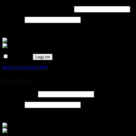
Påkrevd
Brukernavn eller e-postadresse
*
Påkrevd
Passord
*
Logg inn med
Husk meg
Logg inn
Mistet passordet ditt?
Registrer
Påkrevd
E-postadresse
*
Påkrevd
Passord
*
Logg inn med