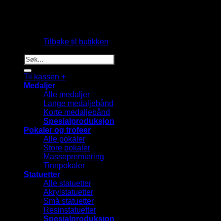
Du har ingen produkter i handlekurven.
Tilbake til butikken
Søk
etter:
Til kassen
+
Medaljer
Alle medaljer
Lange medaljebånd
Korte medaljebånd
Spesialproduksjon
Pokaler og trofeer
Alle pokaler
Store pokaler
Massepremiering
Tinnpokaler
Statuetter
Alle statuetter
Akrylstatuetter
Små statuetter
Resinstatuetter
Spesialproduksjon