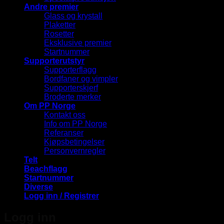
Andre premier
Glass og krystall
Plaketter
Rosetter
Eksklusive premier
Startnummer
Supporterutstyr
Supporterflagg
Bordfaner og vimpler
Supporterskjerf
Broderte merker
Om PP Norge
Kontakt oss
Info om PP Norge
Referanser
Kjøpsbetingelser
Personvernregler
Telt
Beachflagg
Startnummer
Diverse
Logg inn / Registrer
Logg inn