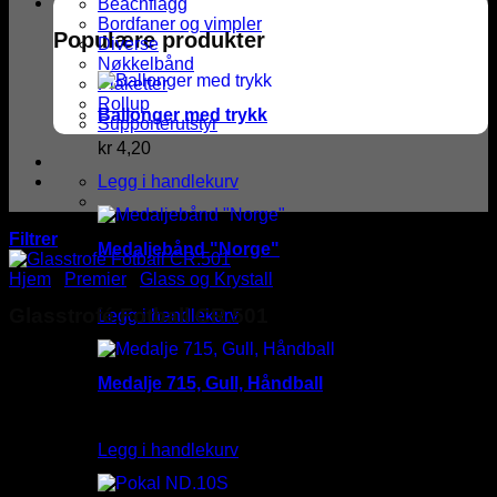
Beachflagg
Bordfaner og vimpler
Populære produkter
Diverse
Nøkkelbånd
Plaketter
Rollup
Ballonger med trykk
Supporterutstyr
kr
4,20
Legg i handlekurv
Filtrer
Medaljebånd "Norge"
Hjem
/
Premier
/
Glass og Krystall
kr
10,00
Glasstrofé Fotball CR.501
Legg i handlekurv
kr
96,00
Medalje 715, Gull, Håndball
Unikt glasstrofé bygget av flere glasselementer. Øverst på
trofeet er det en sandblåst fotball. På basen er det plass til et
kr
22,00
gravert skilt eller en vinyletikett med fargetrykk. Høyde: 8 cm.
Legg i handlekurv
Kvantumsrabatter: (Trekkes fra i handlekurven)