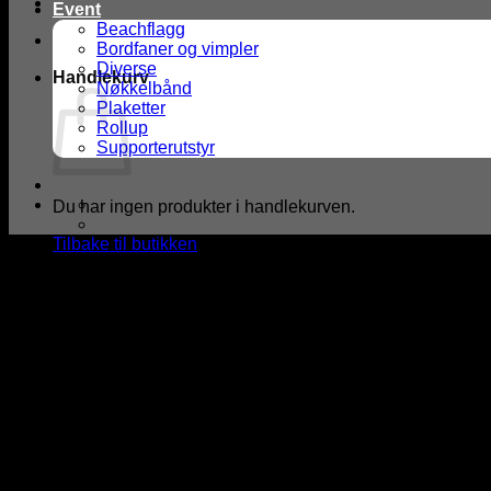
Event
Beachflagg
Bordfaner og vimpler
Diverse
Handlekurv
Nøkkelbånd
Plaketter
Rollup
Supporterutstyr
Du har ingen produkter i handlekurven.
Tilbake til butikken