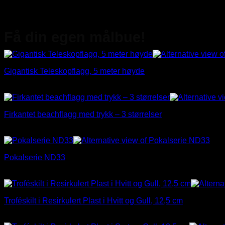
Få din egen målbue!
Gigantisk Teleskopflagg, 5 meter høyde
kr
4.051,00
Firkantet beachflagg med trykk – 3 størrelser
Prisområde:
kr
1.037,00
–
kr
1.836,00
kr 1.037,00
til
Pokalserie ND33
kr 1.836,00
Prisområde:
kr
26,00
–
kr
40,00
kr 26,00
til
Troféskilt i Resirkulert Plast i Hvitt og Gull, 12,5 cm
kr 40,00
kr
21,00