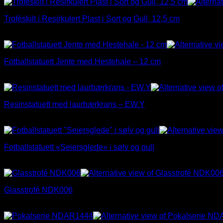
Troféskilt i Resirkulert Plast i Sort og Gull, 12,5 cm
kr
21,00
Fotballstatuett Jente med Hestehale – 12 cm
kr
28,00
Resinstatuett med laurbærkrans – EW.Y
kr
32,00
Fotballstatuett «Seiersglede» i sølv og gull
Prisområde:
kr
32,00
–
kr
36,00
kr 32,00
til
Glasstrofé NDK006
kr 36,00
Prisområde:
kr
228,00
–
kr
260,00
kr 228,00