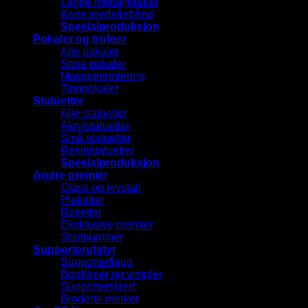
Lange medaljebånd
Korte medaljebånd
Spesialproduksjon
Pokaler og trofeer
Alle pokaler
Store pokaler
Massepremiering
Tinnpokaler
Statuetter
Alle statuetter
Akrylstatuetter
Små statuetter
Resinstatuetter
Spesialproduksjon
Andre premier
Glass og krystall
Plaketter
Rosetter
Eksklusive premier
Startnummer
Supporterutstyr
Supporterflagg
Bordfaner og vimpler
Supporterskjerf
Broderte merker