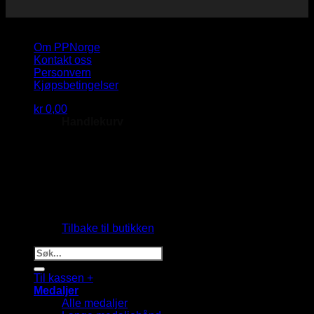
Copyright 2026 © PP Norge AS
Om PPNorge
Kontakt oss
Personvern
Kjøpsbetingelser
kr
0,00
Handlekurv
Du har ingen produkter i handlekurven.
Tilbake til butikken
Søk
etter:
Til kassen
+
Medaljer
Alle medaljer