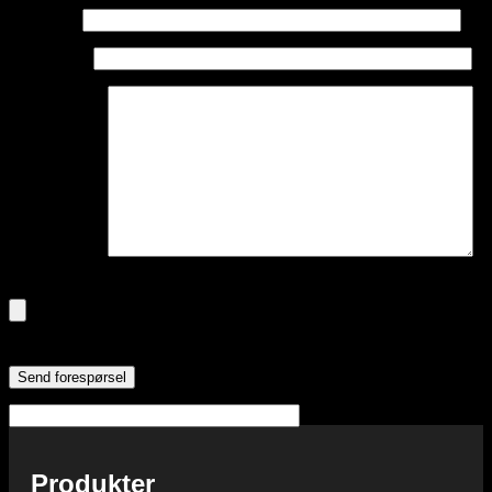
Ditt navn:
Din e-post:
Din melding:
Du kan legge ved filer hvis du vil: (Frivillig)
Tillatte filtyper: pdf, gif, png, jpg, jpeg, psd, ai, eps, cdr, zip,
rar, 7z, tif, tiff, doc, docx, xls
Produkter