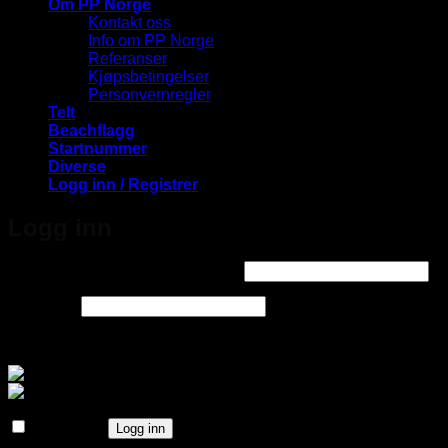
Om PP Norge
Kontakt oss
Info om PP Norge
Referanser
Kjøpsbetingelser
Personvernregler
Telt
Beachflagg
Startnummer
Diverse
Logg inn / Registrer
Logg inn
Påkrevd
Brukernavn eller e-postadresse
*
Påkrevd
Passord
*
Logg inn med
Husk meg
Logg inn