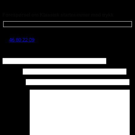
Forespørsel om Klassisk startnummer med trykk
NB!
Minstekjøp er kr 500,- eks. mva. Du kan også ringe oss
på
46 80 22 09
(8-16 Man-Fre)
Emne:
Ditt navn:
Din e-post:
Din melding: