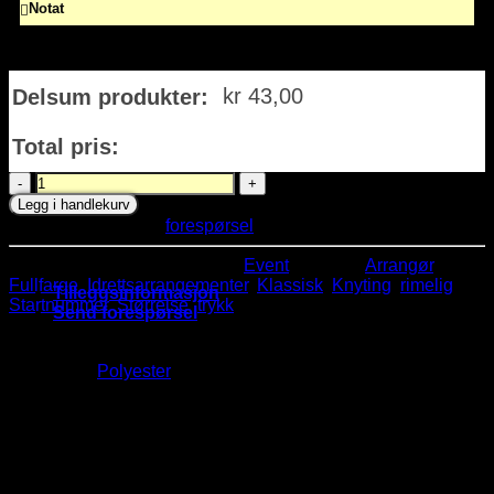
Notat
kr
43,00
Delsum produkter:
Total pris:
Klassisk
startnummer
Legg i handlekurv
med
Send oss gjerne en
forespørsel
om dette produktet.
trykk
antall
Varenummer:
ND76
Kategori:
Event
Stikkord:
Arrangør
,
Fullfarge
,
Idrettsarrangementer
,
Klassisk
,
Knyting
,
rimelig
,
Tilleggsinformasjon
Startnummer
,
Størrelse
,
trykk
Send forespørsel
Materiale:
Polyester
Størrelse
23cm høy x 15cm bred.
Trykk
Fullfarge