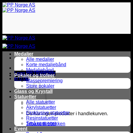
Skip
to
content
Medaljer
Alle medaljer
Korte medaljebånd
Medaljebånd
Logg inn / Registrer
Pokaler og trofeer
kr
0,00
Massepremiering
Store pokaler
Glass og Krystall
Statuetter
Alle statuetter
Akrylstatuetter
Eksklusive statuetter
Du har ingen produkter i handlekurven.
Resinstatuetter
Små statuetter
Tilbake til butikken
Event