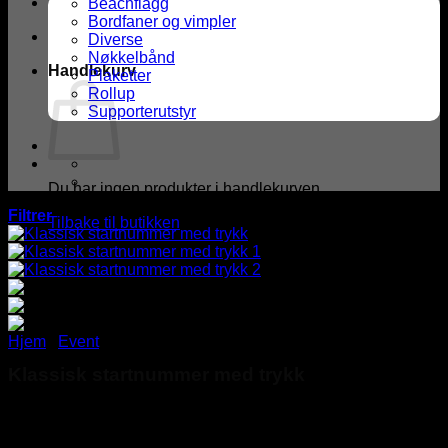
Beachflagg
Bordfaner og vimpler
Diverse
Nøkkelbånd
Handlekurv
Plaketter
Rollup
Supporterutstyr
Du har ingen produkter i handlekurven.
Filtrer
Tilbake til butikken
Hjem
/
Event
Klassisk startnummer med trykk
kr
43,00
Vårt klassiske startnummer med trykk er en rimelig og