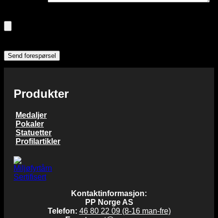
Du kan legge ved filer hvis du vil: (Frivillig)
Tillatte filtyper: pdf, gif, png, jpg, jpeg, psd, ai, eps, cdr, zip,
rar, 7z, tif, tiff, doc, docx, xls
Produkter
Medaljer
Pokaler
Statuetter
Profilartikler
Kontaktinformasjon:
PP Norge AS
Telefon:
46 80 22 09 (8-16 man-fre)