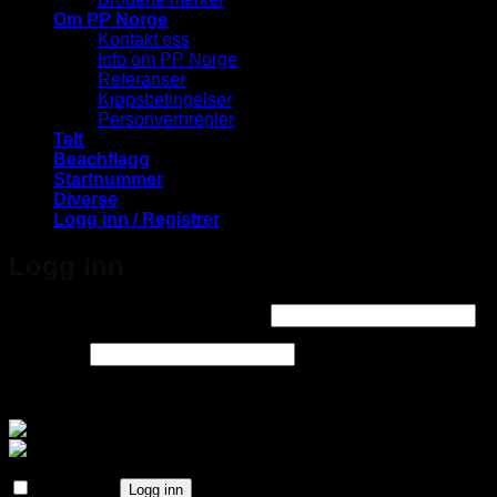
Om PP Norge
Kontakt oss
Info om PP Norge
Referanser
Kjøpsbetingelser
Personvernregler
Telt
Beachflagg
Startnummer
Diverse
Logg inn / Registrer
Logg inn
Påkrevd
Brukernavn eller e-postadresse
*
Påkrevd
Passord
*
Logg inn med
Husk meg
Logg inn