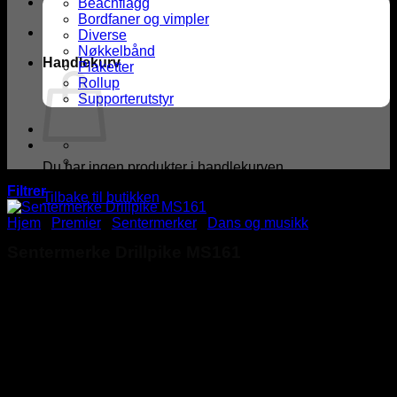
Beachflagg
Bordfaner og vimpler
Diverse
Nøkkelbånd
Handlekurv
Plaketter
Rollup
Supporterutstyr
Du har ingen produkter i handlekurven.
Filtrer
Tilbake til butikken
Hjem
/
Premier
/
Sentermerker
/
Dans og musikk
Sentermerke Drillpike MS161
kr
2,00
Sentermerke med drillpike som motiv. Merket måler ⌀25mm
og er i preget, gullfarget metall.
Sentermerker kan monteres på de fleste av våre
premieprodukter.