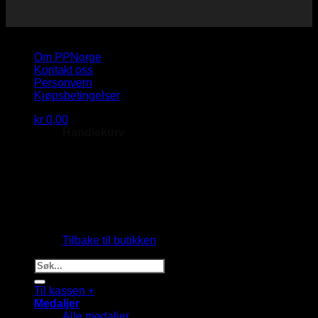
Copyright 2026 © PP Norge AS
Om PPNorge
Kontakt oss
Personvern
Kjøpsbetingelser
kr
0,00
Handlekurv
Du har ingen produkter i handlekurven.
Tilbake til butikken
Søk
etter:
Til kassen
+
Medaljer
Alle medaljer