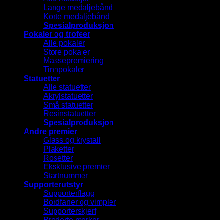
Lange medaljebånd
Korte medaljebånd
Spesialproduksjon
Pokaler og trofeer
Alle pokaler
Store pokaler
Massepremiering
Tinnpokaler
Statuetter
Alle statuetter
Akrylstatuetter
Små statuetter
Resinstatuetter
Spesialproduksjon
Andre premier
Glass og krystall
Plaketter
Rosetter
Eksklusive premier
Startnummer
Supporterutstyr
Supporterflagg
Bordfaner og vimpler
Supporterskjerf
Broderte merker