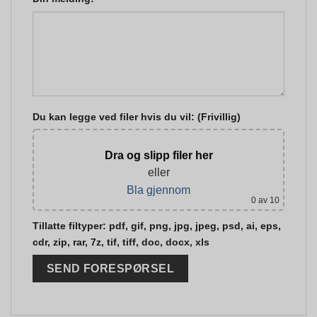
Du kan legge ved filer hvis du vil: (Frivillig)
Dra og slipp filer her
eller
Bla gjennom
0
av 10
Tillatte filtyper: pdf, gif, png, jpg, jpeg, psd, ai, eps,
cdr, zip, rar, 7z, tif, tiff, doc, docx, xls