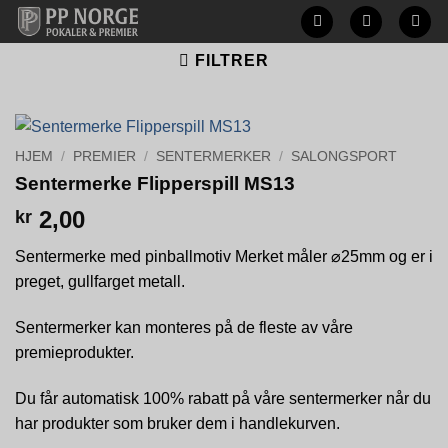
Skip
to
FILTRER
content
HJEM
/
PREMIER
/
SENTERMERKER
/
SALONGSPORT
Sentermerke Flipperspill MS13
2,00
kr
Sentermerke med pinballmotiv Merket måler ⌀25mm og er i
preget, gullfarget metall.
Sentermerker kan monteres på de fleste av våre
premieprodukter.
Du får automatisk 100% rabatt på våre sentermerker når du
har produkter som bruker dem i handlekurven.