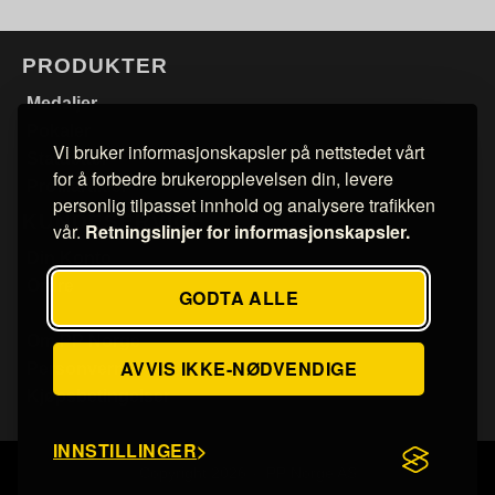
PRODUKTER
Medaljer
Pokaler
Vi bruker informasjonskapsler på nettstedet vårt
Statuetter
for å forbedre brukeropplevelsen din, levere
Profilartikler
personlig tilpasset innhold og analysere trafikken
KUNDESERVICE
vår.
Retningslinjer for informasjonskapsler.
Din Konto
Ordre
GODTA ALLE
Om PP Norge
AVVIS IKKE-NØDVENDIGE
Personvern
Kjøpsbetingelser
INNSTILLINGER
Copyright 2026 © PP Norge AS