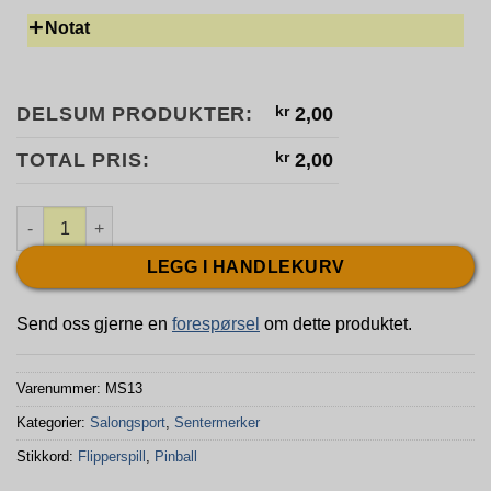
Notat
DELSUM PRODUKTER:
kr
2,00
TOTAL PRIS:
kr
2,00
Sentermerke Flipperspill MS13 antall
LEGG I HANDLEKURV
Send oss gjerne en
forespørsel
om dette produktet.
Varenummer:
MS13
Kategorier:
Salongsport
,
Sentermerker
Stikkord:
Flipperspill
,
Pinball