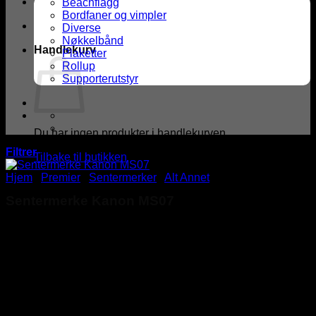
Beachflagg
Bordfaner og vimpler
Diverse
Nøkkelbånd
Handlekurv
Plaketter
Rollup
Supporterutstyr
Du har ingen produkter i handlekurven.
Filtrer
Tilbake til butikken
Hjem
/
Premier
/
Sentermerker
/
Alt Annet
Sentermerke Kanon MS07
kr
2,00
Sentermerke med kanonmotiv. Merket måler ⌀25mm og er i
preget, gullfarget metall.
Sentermerker kan monteres på de fleste av våre
premieprodukter.