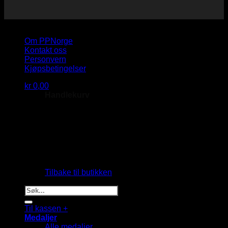
Copyright 2026 © PP Norge AS
Om PPNorge
Kontakt oss
Personvern
Kjøpsbetingelser
kr
0,00
Handlekurv
Du har ingen produkter i handlekurven.
Tilbake til butikken
Søk
etter:
Til kassen
+
Medaljer
Alle medaljer