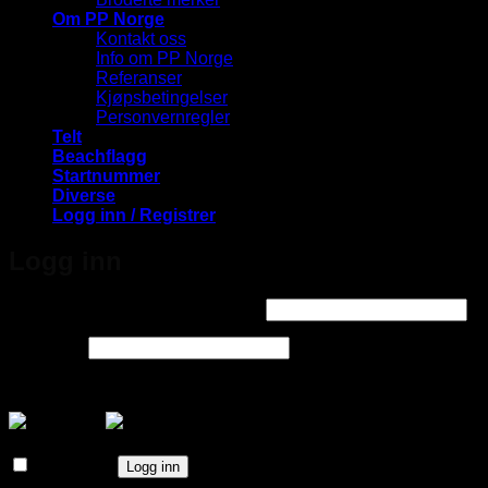
Om PP Norge
Kontakt oss
Info om PP Norge
Referanser
Kjøpsbetingelser
Personvernregler
Telt
Beachflagg
Startnummer
Diverse
Logg inn / Registrer
Logg inn
Påkrevd
Brukernavn eller e-postadresse
*
Påkrevd
Passord
*
Logg inn med
Husk meg
Logg inn