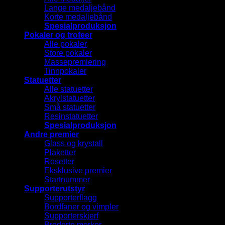
Lange medaljebånd
Korte medaljebånd
Spesialproduksjon
Pokaler og trofeer
Alle pokaler
Store pokaler
Massepremiering
Tinnpokaler
Statuetter
Alle statuetter
Akrylstatuetter
Små statuetter
Resinstatuetter
Spesialproduksjon
Andre premier
Glass og krystall
Plaketter
Rosetter
Eksklusive premier
Startnummer
Supporterutstyr
Supporterflagg
Bordfaner og vimpler
Supporterskjerf
Broderte merker