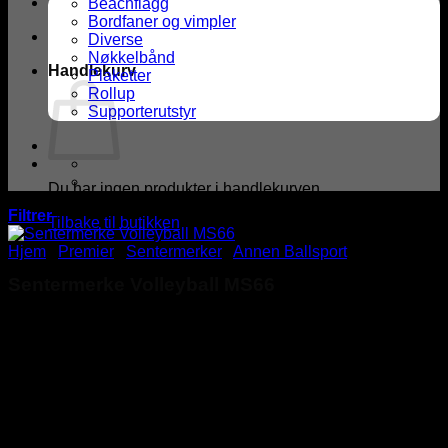
Beachflagg
Bordfaner og vimpler
Diverse
Nøkkelbånd
Handlekurv
Plaketter
Rollup
Supporterutstyr
Du har ingen produkter i handlekurven.
Filtrer
Tilbake til butikken
Hjem
/
Premier
/
Sentermerker
/
Annen Ballsport
Sentermerke Volleyball MS66
kr
2,00
Sentermerke med volleyball og nett som motiv. Merket
måler ⌀25mm og er i preget, gullfarget metall.
Sentermerker kan monteres på de fleste av våre
premieprodukter.