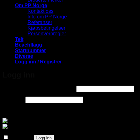
Om PP Norge
Kontakt oss
Info om PP Norge
Referanser
Kjøpsbetingelser
Personvernregler
Telt
Beachflagg
Startnummer
Diverse
Logg inn / Registrer
Logg inn
Påkrevd
Brukernavn eller e-postadresse
*
Påkrevd
Passord
*
Logg inn med
Husk meg
Logg inn