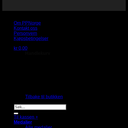
Copyright 2026 © PP Norge AS
Om PPNorge
Kontakt oss
Personvern
Kjøpsbetingelser
kr
0,00
Handlekurv
Du har ingen produkter i handlekurven.
Tilbake til butikken
Søk
etter:
Til kassen
+
Medaljer
Alle medaljer