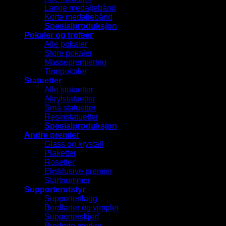
Lange medaljebånd
Korte medaljebånd
Spesialproduksjon
Pokaler og trofeer
Alle pokaler
Store pokaler
Massepremiering
Tinnpokaler
Statuetter
Alle statuetter
Akrylstatuetter
Små statuetter
Resinstatuetter
Spesialproduksjon
Andre premier
Glass og krystall
Plaketter
Rosetter
Eksklusive premier
Startnummer
Supporterutstyr
Supporterflagg
Bordfaner og vimpler
Supporterskjerf
Broderte merker