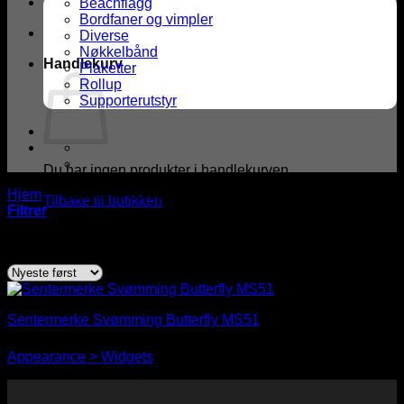
Beachflagg
Bordfaner og vimpler
Diverse
Nøkkelbånd
Handlekurv
Plaketter
Rollup
Supporterutstyr
Du har ingen produkter i handlekurven.
Hjem
/
Produkter med stikkord “Butterfly”
Tilbake til butikken
Filtrer
Viser det ene resultatet
Sentermerke Svømming Butterfly MS51
You need to assign Widgets to
"Shop Sidebar"
in
kr
2,00
Appearance > Widgets
to show anything here