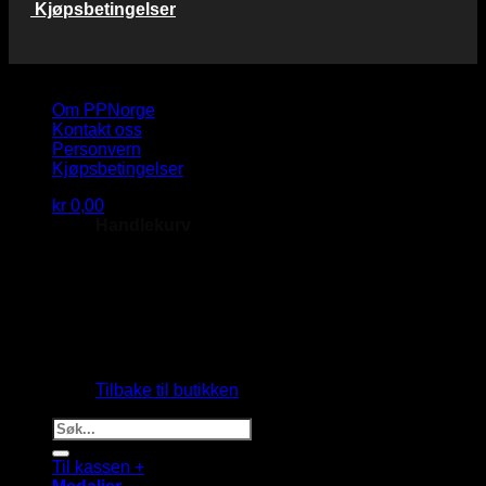
Kjøpsbetingelser
Copyright 2026 © PP Norge AS
Om PPNorge
Kontakt oss
Personvern
Kjøpsbetingelser
kr
0,00
Handlekurv
Du har ingen produkter i handlekurven.
Tilbake til butikken
Søk
etter:
Til kassen
+