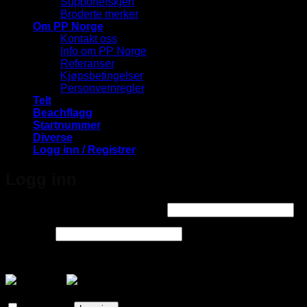
Supporterskjerf
Broderte merker
Om PP Norge
Kontakt oss
Info om PP Norge
Referanser
Kjøpsbetingelser
Personvernregler
Telt
Beachflagg
Startnummer
Diverse
Logg inn / Registrer
Logg inn
Påkrevd
Brukernavn eller e-postadresse
*
Påkrevd
Passord
*
Logg inn med