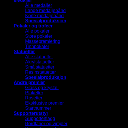
Medaljer
Alle medaljer
Lange medaljebånd
Korte medaljebånd
Spesialproduksjon
Pokaler og trofeer
Alle pokaler
Store pokaler
Massepremiering
Tinnpokaler
Statuetter
Alle statuetter
Akrylstatuetter
Små statuetter
Resinstatuetter
Spesialproduksjon
Andre premier
Glass og krystall
Plaketter
Rosetter
Eksklusive premier
Startnummer
Supporterutstyr
Supporterflagg
Bordfaner og vimpler