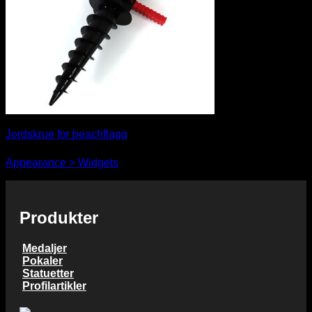
Jordskrue for beachflagg
You need to assign Widgets to
"Shop Sidebar"
in
kr
316,00
Appearance > Widgets
to show anything here
Produkter
Medaljer
Pokaler
Statuetter
Profilartikler