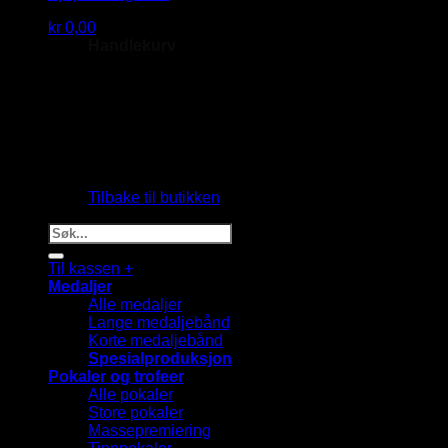
kr
0,00
Handlekurv
Du har ingen produkter i handlekurven.
Tilbake til butikken
Søk
etter:
Til kassen
+
Medaljer
Alle medaljer
Lange medaljebånd
Korte medaljebånd
Spesialproduksjon
Pokaler og trofeer
Alle pokaler
Store pokaler
Massepremiering