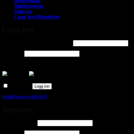
Beachflagg
Startnummer
Diverse
Logg inn / Registrer
Logg inn
Påkrevd
Brukernavn eller e-postadresse
*
Påkrevd
Passord
*
Logg inn med
Husk meg
Logg inn
Mistet passordet ditt?
Registrer
Påkrevd
E-postadresse
*
Påkrevd
Passord
*