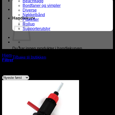
Beachflagg
Bordfaner og vimpler
Diverse
Nøkkelbånd
Handlekurv
Plaketter
Rollup
Supporterutstyr
Du har ingen produkter i handlekurven.
Hjem
/
Produkter med stikkord “Dreiemoment”
Tilbake til butikken
Filtrer
Viser det ene resultatet