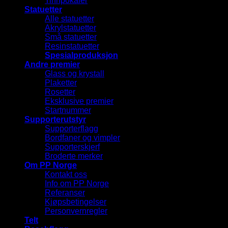
Tinnpokaler
Statuetter
Alle statuetter
Akrylstatuetter
Små statuetter
Resinstatuetter
Spesialproduksjon
Andre premier
Glass og krystall
Plaketter
Rosetter
Eksklusive premier
Startnummer
Supporterutstyr
Supporterflagg
Bordfaner og vimpler
Supporterskjerf
Broderte merker
Om PP Norge
Kontakt oss
Info om PP Norge
Referanser
Kjøpsbetingelser
Personvernregler
Telt