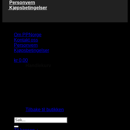
Personvern
Kjøpsbetingelser
Copyright 2026 © PP Norge AS
Om PPNorge
Kontakt oss
Personvern
Kjøpsbetingelser
kr
0,00
Handlekurv
Du har ingen produkter i handlekurven.
Tilbake til butikken
Søk
etter: