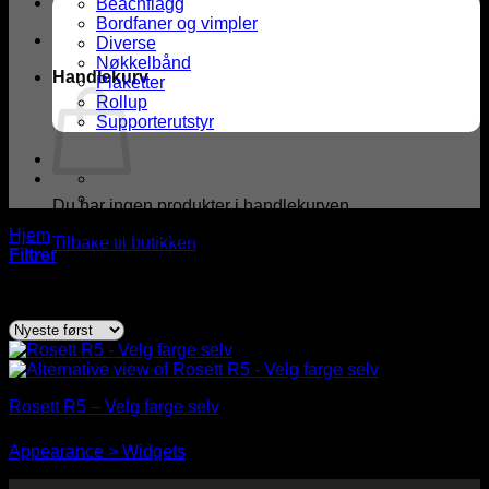
Beachflagg
Bordfaner og vimpler
Diverse
Nøkkelbånd
Handlekurv
Plaketter
Rollup
Supporterutstyr
Du har ingen produkter i handlekurven.
Hjem
/
Produkter med stikkord “egen tekst på bånd”
Tilbake til butikken
Filtrer
Viser det ene resultatet
Rosett R5 – Velg farge selv
You need to assign Widgets to
"Shop Sidebar"
in
kr
29,00
Appearance > Widgets
to show anything here