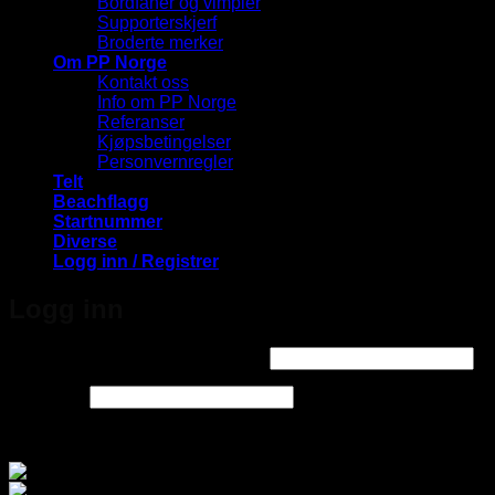
Bordfaner og vimpler
Supporterskjerf
Broderte merker
Om PP Norge
Kontakt oss
Info om PP Norge
Referanser
Kjøpsbetingelser
Personvernregler
Telt
Beachflagg
Startnummer
Diverse
Logg inn / Registrer
Logg inn
Påkrevd
Brukernavn eller e-postadresse
*
Påkrevd
Passord
*
Logg inn med