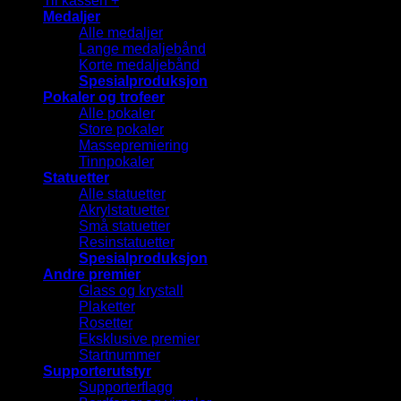
Til kassen
+
Medaljer
Alle medaljer
Lange medaljebånd
Korte medaljebånd
Spesialproduksjon
Pokaler og trofeer
Alle pokaler
Store pokaler
Massepremiering
Tinnpokaler
Statuetter
Alle statuetter
Akrylstatuetter
Små statuetter
Resinstatuetter
Spesialproduksjon
Andre premier
Glass og krystall
Plaketter
Rosetter
Eksklusive premier
Startnummer
Supporterutstyr
Supporterflagg