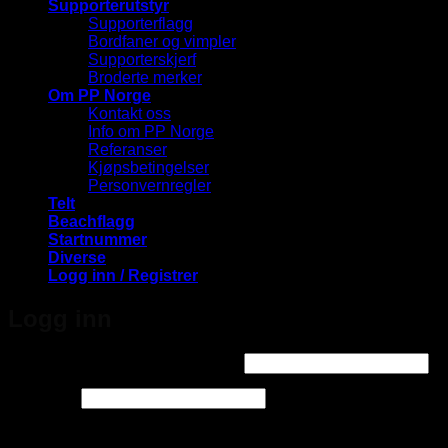
Supporterutstyr
Supporterflagg
Bordfaner og vimpler
Supporterskjerf
Broderte merker
Om PP Norge
Kontakt oss
Info om PP Norge
Referanser
Kjøpsbetingelser
Personvernregler
Telt
Beachflagg
Startnummer
Diverse
Logg inn / Registrer
Logg inn
Påkrevd
Brukernavn eller e-postadresse
*
Påkrevd
Passord
*
Logg inn med