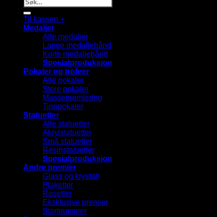
Søk
etter:
Til kassen
+
Medaljer
Alle medaljer
Lange medaljebånd
Korte medaljebånd
Spesialproduksjon
Pokaler og trofeer
Alle pokaler
Store pokaler
Massepremiering
Tinnpokaler
Statuetter
Alle statuetter
Akrylstatuetter
Små statuetter
Resinstatuetter
Spesialproduksjon
Andre premier
Glass og krystall
Plaketter
Rosetter
Eksklusive premier
Startnummer