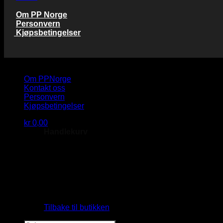
Om PP Norge
Personvern
Kjøpsbetingelser
Copyright 2026 © PP Norge AS
Om PPNorge
Kontakt oss
Personvern
Kjøpsbetingelser
kr
0,00
Handlekurv
Du har ingen produkter i handlekurven.
Tilbake til butikken