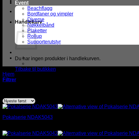
Event
Beachflagg
Bordfaner og vimpler
Diverse
Handlekurv
Nøkkelbånd
Plaketter
Rollup
Supporterutstyr
Du har ingen produkter i handlekurven.
Tilbake til butikken
Hjem
/
Produkter med stikkord “foreningspremie”
Filtrer
Sortert
Viser alle 2 resultater
etter
nyeste
Pokalserie NDAK5043
Prisområde:
kr
233,00
–
kr
440,00
kr 233,00
til