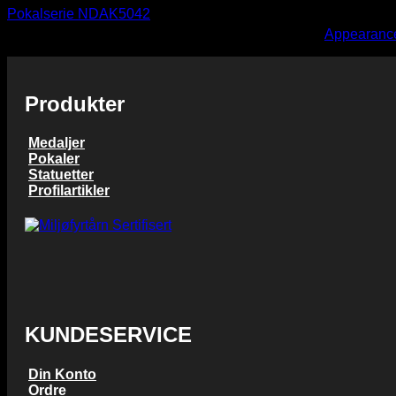
Pokalserie NDAK5042
kr 440,00
You need to assign Widgets to
"Shop Sidebar"
in
Appearance
Prisområde:
kr
233,00
–
kr
440,00
kr 233,00
til
kr 440,00
Produkter
Medaljer
Pokaler
Statuetter
Profilartikler
KUNDESERVICE
Din Konto
Ordre