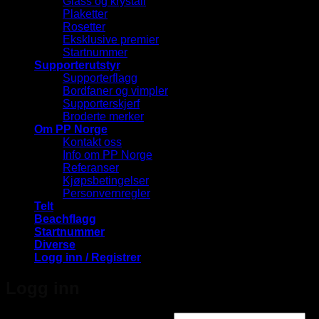
Glass og krystall
Plaketter
Rosetter
Eksklusive premier
Startnummer
Supporterutstyr
Supporterflagg
Bordfaner og vimpler
Supporterskjerf
Broderte merker
Om PP Norge
Kontakt oss
Info om PP Norge
Referanser
Kjøpsbetingelser
Personvernregler
Telt
Beachflagg
Startnummer
Diverse
Logg inn / Registrer
Logg inn
Påkrevd