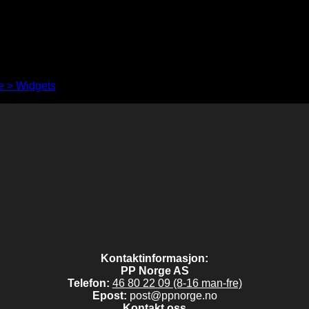
 > Widgets
to show anything here
Kontaktinformasjon:
PP Norge AS
Telefon:
46 80 22 09 (8-16 man-fre)
Epost:
post@ppnorge.no
Kontakt oss