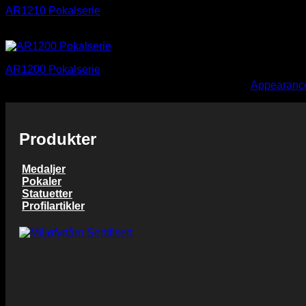
AR1210 Pokalserie
kr 114,00
Prisområde:
kr
104,00
–
kr
117,00
kr 104,00
til
AR1200 Pokalserie
kr 117,00
You need to assign Widgets to
"Shop Sidebar"
in
Appearance
Prisområde:
kr
96,00
–
kr
114,00
kr 96,00
til
kr 114,00
Produkter
Medaljer
Pokaler
Statuetter
Profilartikler