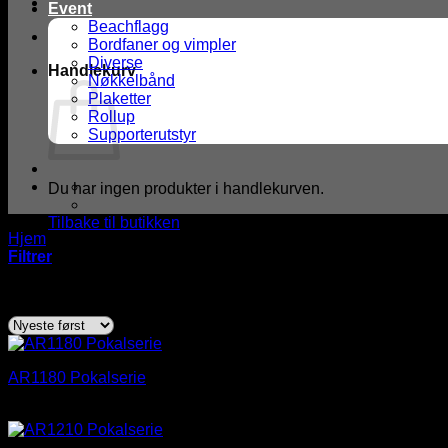
Event
Beachflagg
Bordfaner og vimpler
Diverse
Handlekurv
Nøkkelbånd
Plaketter
Rollup
Supporterutstyr
Du har ingen produkter i handlekurven.
Tilbake til butikken
Hjem
/
Produkter med stikkord “Lilla/Rosa Innside”
Filtrer
Sortert
Viser alle 3 resultater
etter
nyeste
AR1180 Pokalserie
Prisområde:
kr
96,00
–
kr
114,00
kr 96,00
til