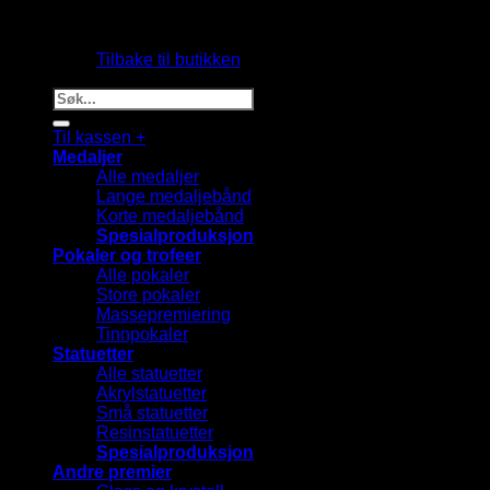
Du har ingen produkter i handlekurven.
Tilbake til butikken
Søk
etter:
Til kassen
+
Medaljer
Alle medaljer
Lange medaljebånd
Korte medaljebånd
Spesialproduksjon
Pokaler og trofeer
Alle pokaler
Store pokaler
Massepremiering
Tinnpokaler
Statuetter
Alle statuetter
Akrylstatuetter
Små statuetter
Resinstatuetter
Spesialproduksjon
Andre premier