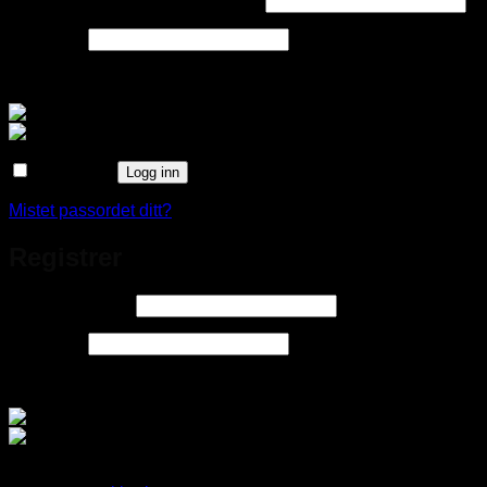
Brukernavn eller e-postadresse
*
Påkrevd
Passord
*
Logg inn med
Husk meg
Logg inn
Mistet passordet ditt?
Registrer
Påkrevd
E-postadresse
*
Påkrevd
Passord
*
Logg inn med
Dine personopplysninger brukes til å øke brukervennligheten p