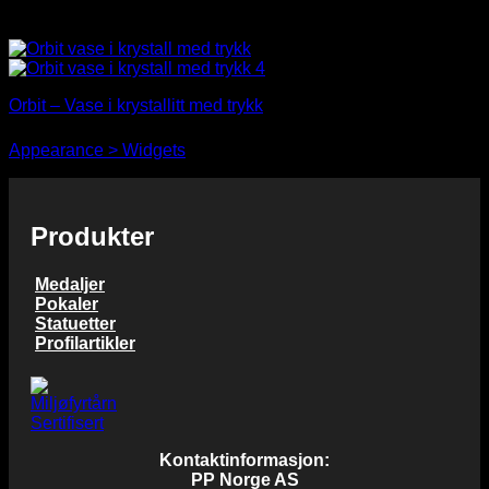
Prisområde:
kr
189,00
–
kr
347,00
kr 189,00
til
kr 347,00
Orbit – Vase i krystallitt med trykk
You need to assign Widgets to
"Shop Sidebar"
in
Prisområde:
kr
490,00
–
kr
731,00
Appearance > Widgets
to show anything here
kr 490,00
til
kr 731,00
Produkter
Medaljer
Pokaler
Statuetter
Profilartikler
Kontaktinformasjon:
PP Norge AS