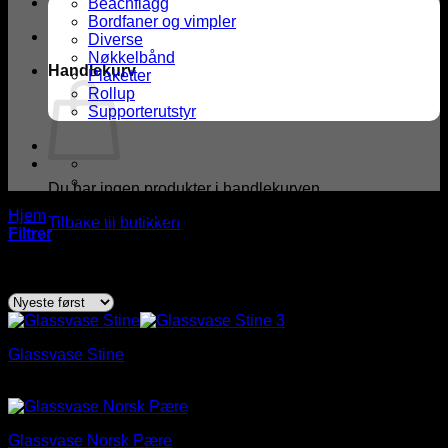
Beachflagg
Bordfaner og vimpler
Diverse
Nøkkelbånd
Handlekurv
Plaketter
Rollup
Supporterutstyr
Du har ingen produkter i handlekurven.
Hjem
/
Produkter med stikkord “oppvaskmaskin-vennlig”
Tilbake til butikken
Filtrer
Sortert
Viser alle 3 resultater
etter
nyeste
Glassvase Stine
Prisområde:
kr
244,00
–
kr
461,00
kr 244,00
til
Glassvase Norsk Pære
kr 461,00