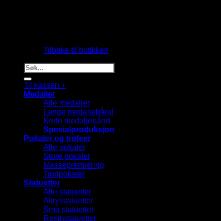
Du har ingen produkter i handlekurven.
Tilbake til butikken
Søk
etter:
Til kassen
+
Medaljer
Alle medaljer
Lange medaljebånd
Korte medaljebånd
Spesialproduksjon
Pokaler og trofeer
Alle pokaler
Store pokaler
Massepremiering
Tinnpokaler
Statuetter
Alle statuetter
Akrylstatuetter
Små statuetter
Resinstatuetter