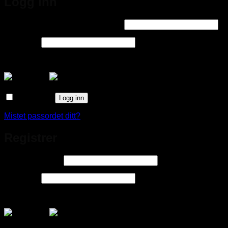
Logg inn
Påkrevd
Brukernavn eller e-postadresse
*
Påkrevd
Passord
*
Logg inn med
Husk meg
Logg inn
Mistet passordet ditt?
Registrer
Påkrevd
E-postadresse
*
Påkrevd
Passord
*
Logg inn med