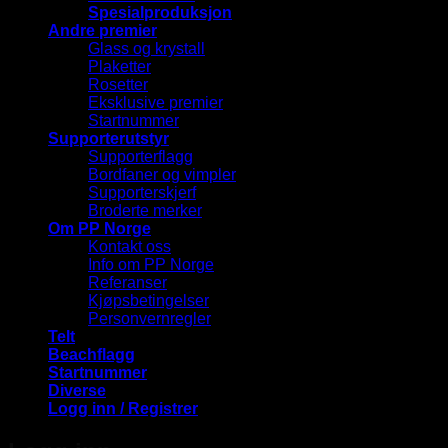
Spesialproduksjon
Andre premier
Glass og krystall
Plaketter
Rosetter
Eksklusive premier
Startnummer
Supporterutstyr
Supporterflagg
Bordfaner og vimpler
Supporterskjerf
Broderte merker
Om PP Norge
Kontakt oss
Info om PP Norge
Referanser
Kjøpsbetingelser
Personvernregler
Telt
Beachflagg
Startnummer
Diverse
Logg inn / Registrer