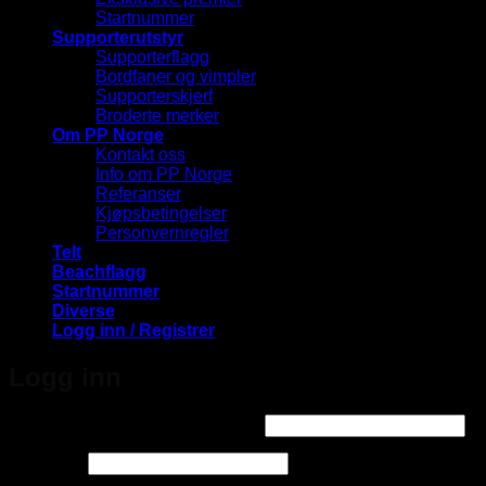
Startnummer
Supporterutstyr
Supporterflagg
Bordfaner og vimpler
Supporterskjerf
Broderte merker
Om PP Norge
Kontakt oss
Info om PP Norge
Referanser
Kjøpsbetingelser
Personvernregler
Telt
Beachflagg
Startnummer
Diverse
Logg inn / Registrer
Logg inn
Påkrevd
Brukernavn eller e-postadresse
*
Påkrevd
Passord
*