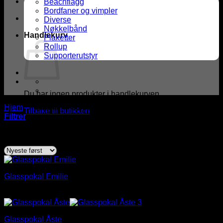
Beachflagg
Bordfaner og vimpler
Diverse
Nøkkelbånd
Handlekurv
Plaketter
Rollup
Supporterutstyr
Du har ingen produkter i handlekurven.
Hjem
/
Produkter med stikkord “premieserie”
Tilbake til butikken
Filtrer
Sortert
Viser alle 2 resultater
etter
nyeste
Glasspokal Emilie
Prisområde:
kr
158,00
–
kr
296,00
kr 158,00
til
Glasspokal Åste
kr 296,00