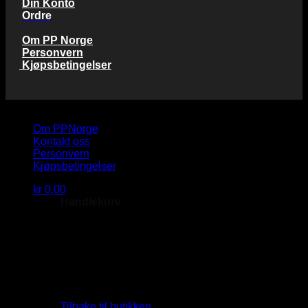
Din Konto
Ordre
Om PP Norge
Personvern
Kjøpsbetingelser
Copyright 2026 © PP Norge AS
Om PPNorge
Kontakt oss
Personvern
Kjøpsbetingelser
kr
0,00
Handlekurv
Du har ingen produkter i handlekurven.
Tilbake til butikken