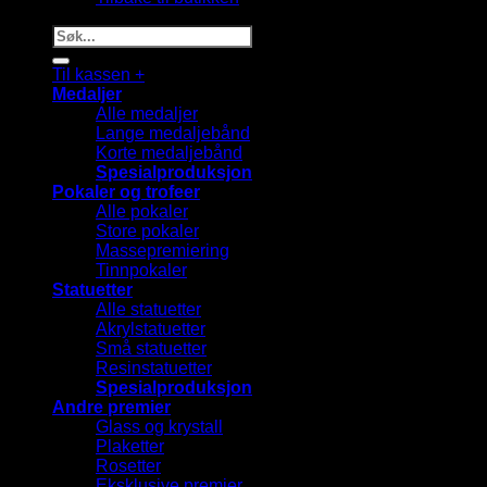
Søk
etter:
Til kassen
+
Medaljer
Alle medaljer
Lange medaljebånd
Korte medaljebånd
Spesialproduksjon
Pokaler og trofeer
Alle pokaler
Store pokaler
Massepremiering
Tinnpokaler
Statuetter
Alle statuetter
Akrylstatuetter
Små statuetter
Resinstatuetter
Spesialproduksjon
Andre premier
Glass og krystall
Plaketter
Rosetter
Eksklusive premier