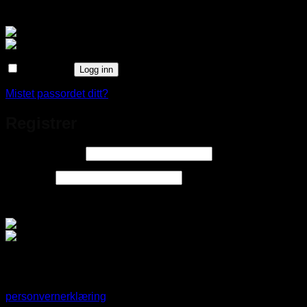
Logg inn med
Husk meg
Logg inn
Mistet passordet ditt?
Registrer
Påkrevd
E-postadresse
*
Påkrevd
Passord
*
Logg inn med
Dine personopplysninger brukes til å øke brukervennligheten
på denne nettsiden, gi deg tilgang til administrasjon av din
brukerkonto og andre formål som beskrevet i våre
personvernerklæring
.