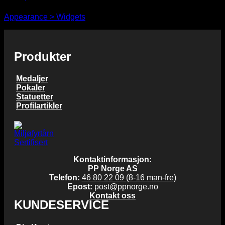
You need to assign Widgets to
"Shop Sidebar"
in
Prisområde:
kr
48,00
–
kr
77,00
Appearance > Widgets
to show anything here
kr 48,00
til
kr 77,00
Produkter
Medaljer
Pokaler
Statuetter
Profilartikler
Kontaktinformasjon:
PP Norge AS
Telefon:
46 80 22 09 (8-16 man-fre)
Epost:
post@ppnorge.no
Kontakt oss
KUNDESERVICE