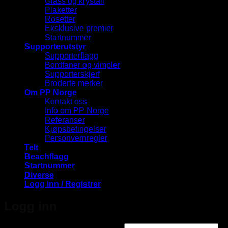
Glass og krystall
Plaketter
Rosetter
Eksklusive premier
Startnummer
Supporterutstyr
Supporterflagg
Bordfaner og vimpler
Supporterskjerf
Broderte merker
Om PP Norge
Kontakt oss
Info om PP Norge
Referanser
Kjøpsbetingelser
Personvernregler
Telt
Beachflagg
Startnummer
Diverse
Logg inn / Registrer
Logg inn
Påkrevd