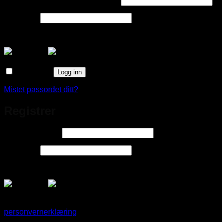
Brukernavn eller e-postadresse
*
Påkrevd
Passord
*
Logg inn med
Husk meg
Logg inn
Mistet passordet ditt?
Registrer
Påkrevd
E-postadresse
*
Påkrevd
Passord
*
Logg inn med
Dine personopplysninger brukes til å øke brukervennligheten p
personvernerklæring
.