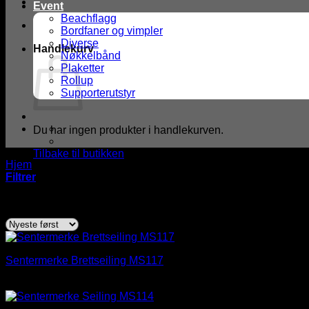
Event
Beachflagg
Bordfaner og vimpler
Diverse
Handlekurv
Nøkkelbånd
Plaketter
Rollup
Supporterutstyr
Du har ingen produkter i handlekurven.
Tilbake til butikken
Hjem
/
Produkter med stikkord “Seiling”
Filtrer
Sortert
Viser alle 3 resultater
etter
nyeste
Sentermerke Brettseiling MS117
kr
2,00