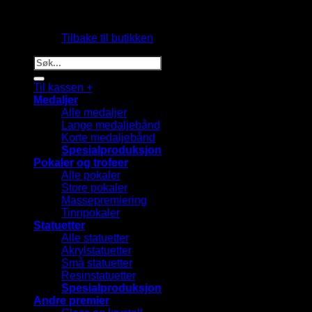
Du har ingen produkter i handlekurven.
Tilbake til butikken
Søk
etter:
Til kassen
+
Medaljer
Alle medaljer
Lange medaljebånd
Korte medaljebånd
Spesialproduksjon
Pokaler og trofeer
Alle pokaler
Store pokaler
Massepremiering
Tinnpokaler
Statuetter
Alle statuetter
Akrylstatuetter
Små statuetter
Resinstatuetter
Spesialproduksjon
Andre premier