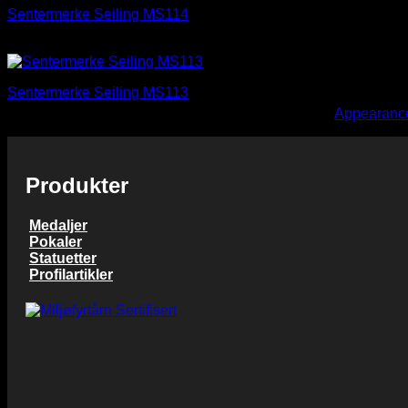
Sentermerke Seiling MS114
kr
2,00
Sentermerke Seiling MS113
You need to assign Widgets to
"Shop Sidebar"
in
Appearance
kr
2,00
Produkter
Medaljer
Pokaler
Statuetter
Profilartikler