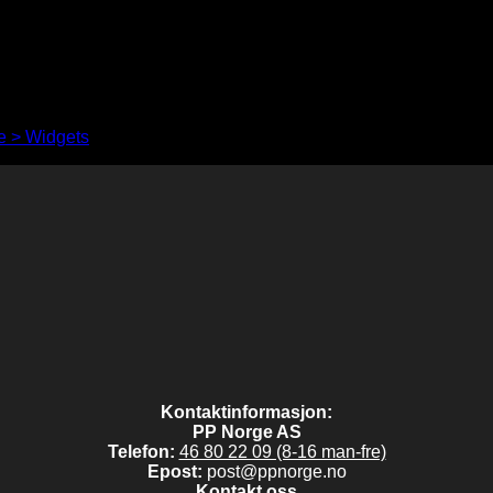
 > Widgets
to show anything here
Kontaktinformasjon:
PP Norge AS
Telefon:
46 80 22 09 (8-16 man-fre)
Epost:
post@ppnorge.no
Kontakt oss