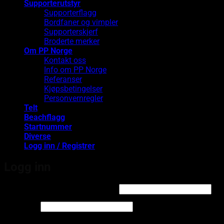
Supporterutstyr
Supporterflagg
Bordfaner og vimpler
Supporterskjerf
Broderte merker
Om PP Norge
Kontakt oss
Info om PP Norge
Referanser
Kjøpsbetingelser
Personvernregler
Telt
Beachflagg
Startnummer
Diverse
Logg inn / Registrer
Logg inn
Påkrevd
Brukernavn eller e-postadresse
*
Påkrevd
Passord
*
Logg inn med