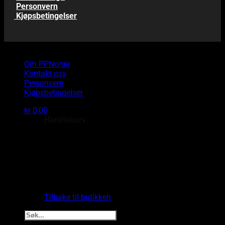
Personvern
Kjøpsbetingelser
Copyright 2026 © PP Norge AS
Om PPNorge
Kontakt oss
Personvern
Kjøpsbetingelser
kr
0,00
Handlekurv
Du har ingen produkter i handlekurven.
Tilbake til butikken
Søk
etter: