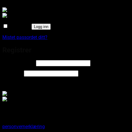
Husk meg
Logg inn
Mistet passordet ditt?
Registrer
Påkrevd
E-postadresse
*
Påkrevd
Passord
*
Logg inn med
Dine personopplysninger brukes til å øke brukervennligheten
på denne nettsiden, gi deg tilgang til administrasjon av din
brukerkonto og andre formål som beskrevet i våre
personvernerklæring
.