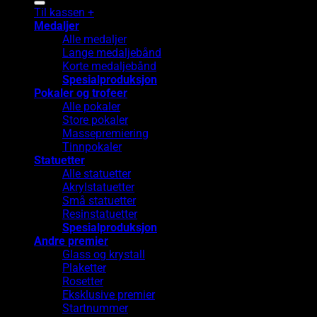
Til kassen
+
Medaljer
Alle medaljer
Lange medaljebånd
Korte medaljebånd
Spesialproduksjon
Pokaler og trofeer
Alle pokaler
Store pokaler
Massepremiering
Tinnpokaler
Statuetter
Alle statuetter
Akrylstatuetter
Små statuetter
Resinstatuetter
Spesialproduksjon
Andre premier
Glass og krystall
Plaketter
Rosetter
Eksklusive premier
Startnummer