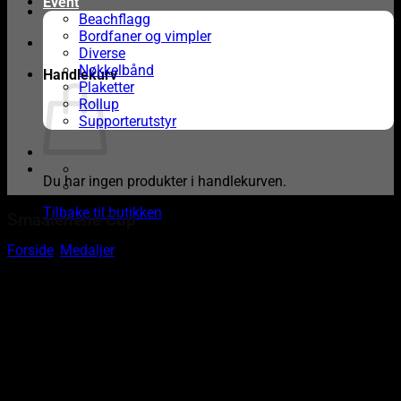
Event
Beachflagg
Bordfaner og vimpler
Diverse
Nøkkelbånd
Handlekurv
Plaketter
Rollup
Supporterutstyr
Du har ingen produkter i handlekurven.
Tilbake til butikken
Smaalenene Cup
Forside
/
Medaljer
Smaalenene Cup er en stor årlig håndballturnering i Østfold,
med over 700 håndballkamper over 2 døgn.
Smaalenene Cup er en stor årlig håndballturnering i Østfold, med over
700 håndballkamper over 2 døgn.
Her er vi involvert som sponsor og leverandør av en lang rekke
produkter: